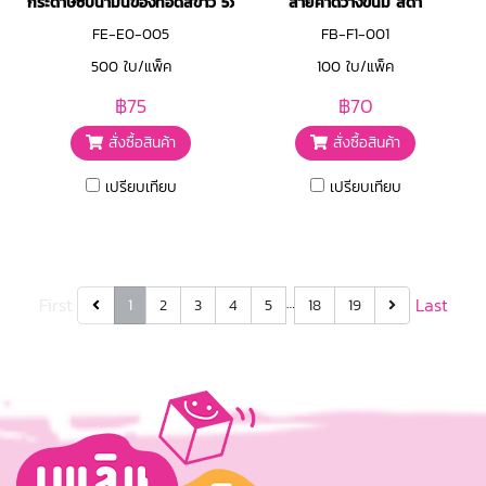
กระดาษซับน้ำมันของทอดสีขาว 5x5นิ้ว
สายคาดวางขนม สีดำ
FE-E0-005
FB-F1-001
500 ใบ/แพ็ค
100 ใบ/แพ็ค
฿75
฿70
สั่งซื้อสินค้า
สั่งซื้อสินค้า
เปรียบเทียบ
เปรียบเทียบ
First
…
Last
1
2
3
4
5
18
19