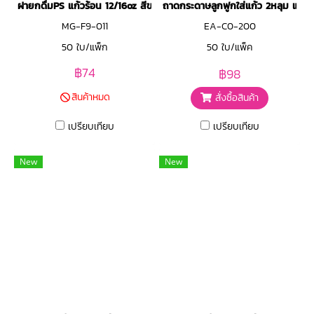
ฝายกดื่มPS แก้วร้อน 12/16oz สีขาว
ถาดกระดาษลูกฟูกใส่แก้ว 2หลุม แบบฉี
MG-F9-011
EA-C0-200
50 ใบ/แพ็ก
50 ใบ/แพ็ค
฿74
฿98
สินค้าหมด
สั่งซื้อสินค้า
เปรียบเทียบ
เปรียบเทียบ
New
New