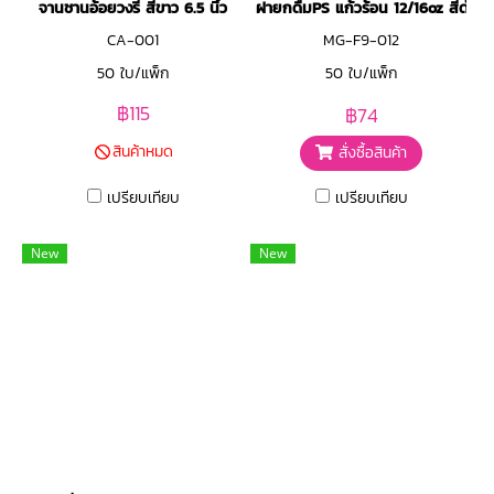
จานชานอ้อยวงรี สีขาว 6.5 นิ้ว
ฝายกดื่มPS แก้วร้อน 12/16oz สีดำ
CA-001
MG-F9-012
50 ใบ/แพ็ก
50 ใบ/แพ็ก
฿115
฿74
สินค้าหมด
สั่งซื้อสินค้า
เปรียบเทียบ
เปรียบเทียบ
New
New