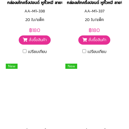
กล่องเค้กครึ่งปอนด์ หูหิ้วหมี ลายบราวน์สก๊อต
กล่องเค้กครึ่งปอนด์ หูหิ้วหมี ลายพิ้ง
AA-M1-338
AA-M1-337
20 ใบ/แพ็ค
20 ใบ/แพ็ค
฿180
฿180
สั่งซื้อสินค้า
สั่งซื้อสินค้า
เปรียบเทียบ
เปรียบเทียบ
New
New