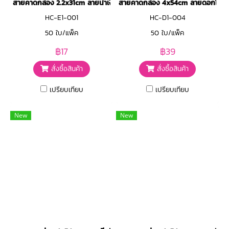
สายคาดกล่อง 2.2x31cm ลายน้ำเงินกุหลาบขาว
สายคาดกล่อง 4x54cm ลายดอกไม้สม
HC-E1-001
HC-D1-004
50 ใบ/แพ็ค
50 ใบ/แพ็ค
฿17
฿39
สั่งซื้อสินค้า
สั่งซื้อสินค้า
เปรียบเทียบ
เปรียบเทียบ
New
New