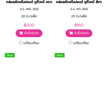
กล่องเค้กครึ่งปอนด์ หูหิ้วหมี คราฟท์
กล่องเค้กครึ่งปอนด์ หูหิ้วหมี สีขาว
AA-M6-300
AA-M1-300
20 ใบ/แพ็ค
20 ใบ/แพ็ค
฿200
฿160
สั่งซื้อสินค้า
สั่งซื้อสินค้า
เปรียบเทียบ
เปรียบเทียบ
New
New