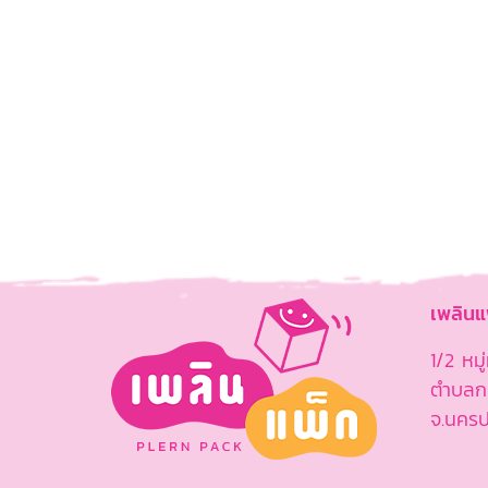
เพลิน
1/2 หม
ตำบลกร
จ.นคร