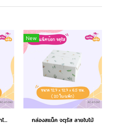
New
กล่องสแน็ค จตุรัส ลายดอกไม้ชมพูครีม
กล่องสแน็ค จตุรัส ลายใบไม้