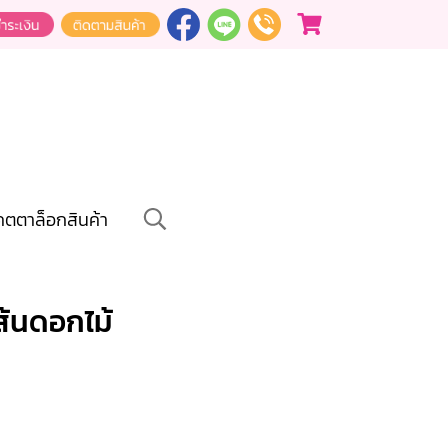
คตตาล็อกสินค้า
ส้นดอกไม้