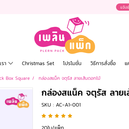
งเรา
Christmas Set
โปรโมชั่น
วิธีการสั่งซื้อ
แ
ck Box Square
กล่องสแน็ค จตุรัส ลายเส้นดอกไม้
กล่องสแน็ค จตุรัส ลายเ
SKU : AC-A1-001
20ใบ/แพ็ก