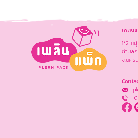
เพลิน
1/2 หม
ตำบลกร
จ.นคร
Contac
ple
0