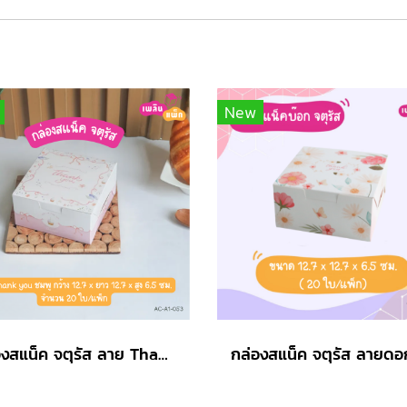
New
กล่องสแน็ค จตุรัส ลาย Thank you ชมพู