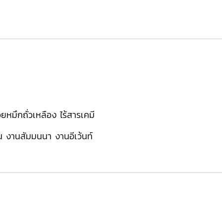
หมึกถั่วเหลือง ไร้สารเคมี
่น งานสัมมนนา งานอีเว้นท์