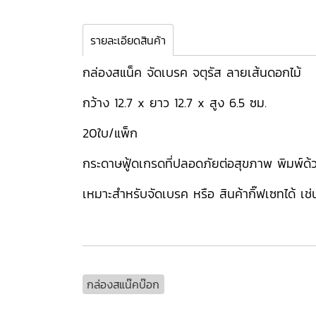
รายละเอียดสินค้า
กล่องสแน็ค จัดเบรค จตุรัส ลายเส้นดอกไม้
กว้าง 12.7 x ยาว 12.7 x สูง 6.5 ซม.
20ใบ/แพ็ก
กระดาษฟู้ดเกรดที่ปลอดภัยต่อสุขภาพ พิมพ์ด้วย
เหมาะสำหรับจัดเบรค หรือ สินค้ากิ๊ฟเซทได้ เช
กล่องสแน๊คบ๊อก