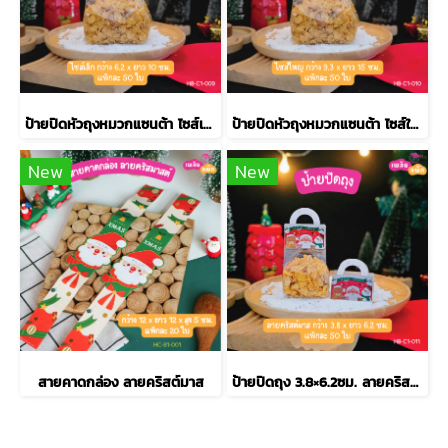
ป้ายปิดหัวถุงหมวกแซนต้า ไซส์เล็ก 6.2×10ซม.
ป้ายปิดหัวถุงหมวกแซนต้า ไซส์ใหญ่
New
New
สายคาดกล่อง ลายคริสต์มาส
ป้ายปิดถุง 3.8×6.2ซม. ลายคริสต์มาส