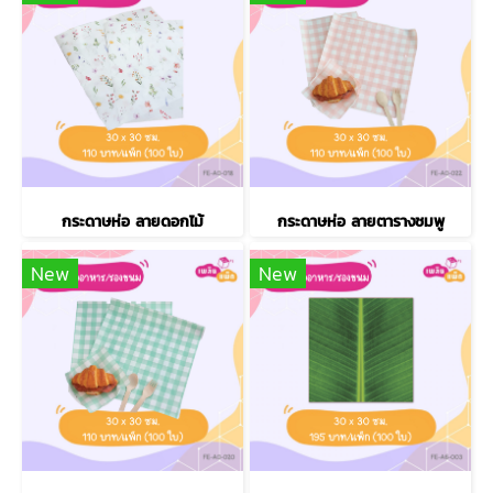
กระดาษห่อ ลายดอกไม้
กระดาษห่อ ลายตารางชมพู
New
New