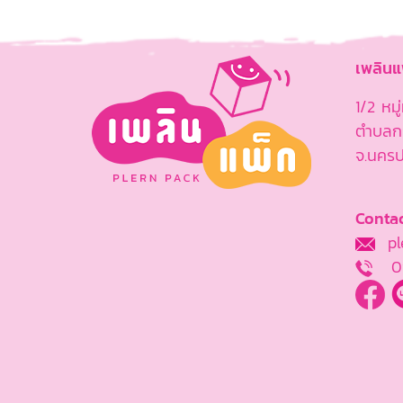
เพลิน
1/2 หม
ตำบลกร
จ.นคร
Contac
ple
0