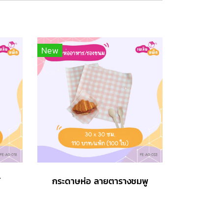
New
้
กระดาษห่อ ลายตารางชมพู