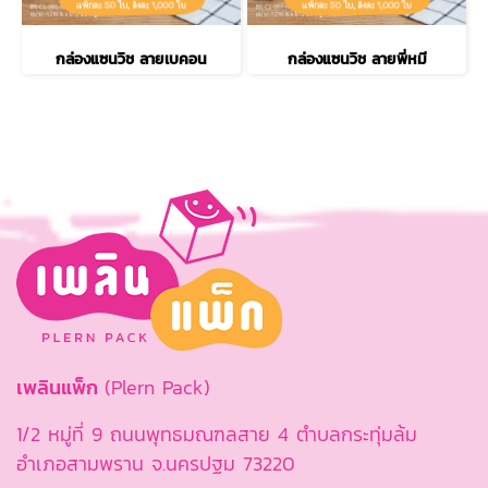
กล่องแซนวิช ลายเบคอน
กล่องแซนวิช ลายพี่หมี
เพลินแพ็ก
(Plern Pack)
1/2 หมู่ที่ 9 ถนนพุทธมณฑลสาย 4 ตำบลกระทุ่มล้ม
อำเภอสามพราน จ.นครปฐม 73220