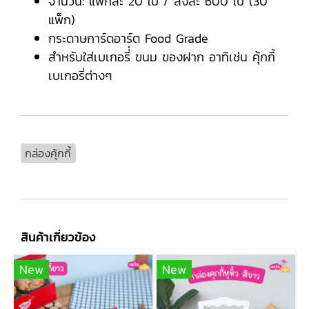
จำนวน: แพ็กละ 20 ใบ / ลังละ 600 ใบ (30
แพ็ก)
กระดาษการ์ดอาร์ต Food Grade
สำหรับใส่เบเกอรี่่ ขนม ของฝาก อาทิเช่น คุ้กกี้
เบเกอรี่ต่างๆ
กล่องคุ้กกี้
สินค้าเกี่ยวข้อง
New
New