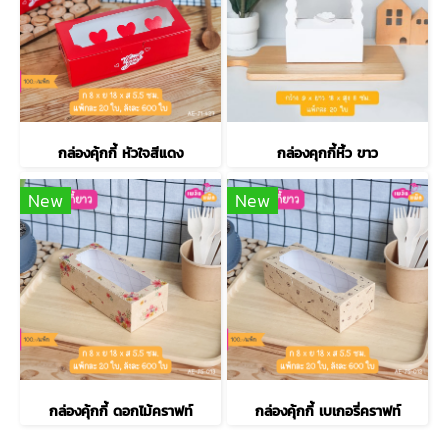
กล่องคุ้กกี้ หัวใจสีแดง
กล่องคุกกี้หิ้ว ขาว
New
New
กล่องคุ้กกี้ ดอกไม้คราฟท์
กล่องคุ้กกี้ เบเกอรี่คราฟท์