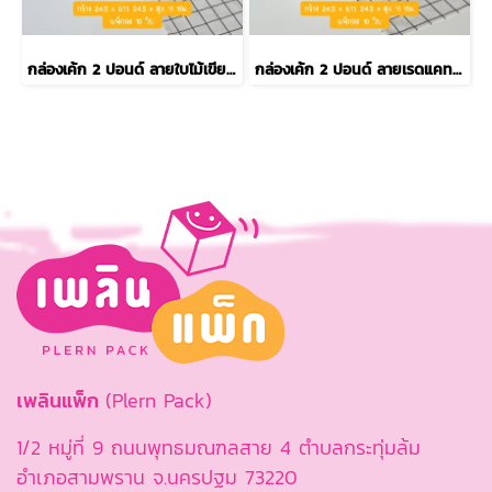
กล่องเค้ก 2 ปอนด์ ลายใบไม้เขียว รุ่น EASY
กล่องเค้ก 2 ปอนด์ ลายเรดแคท รุ่น EASY
เพลินแพ็ก
(Plern Pack)
1/2 หมู่ที่ 9 ถนนพุทธมณฑลสาย 4 ตำบลกระทุ่มล้ม
อำเภอสามพราน จ.นครปฐม 73220