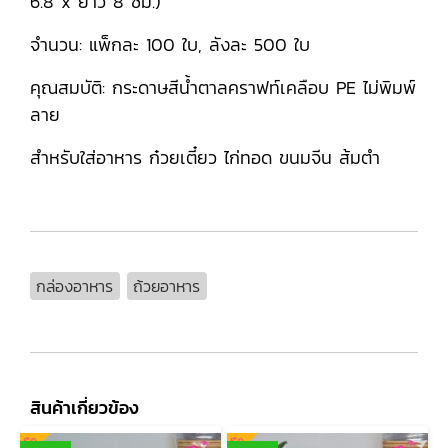
6.8 x ยาว 8 ซม.)
จำนวน: แพ็กละ 100 ใบ, ลังละ 500 ใบ
คุณสมบัติ: กระดาษสีน้ำตาลคราฟท์เคลือบ PE ไม่พิมพ์
ลาย
สำหรับใส่อาหาร ก๋วยเตี๋ยว ไก่ทอด ขนมจีน ส้มตำ
กล่องอาหาร
ถ้วยอาหาร
สินค้าเกี่ยวข้อง