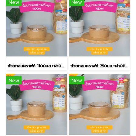
New
New
ถ้วยกลมคราฟท์ 1100มล.+ฝาOPS รุ่นECO L
ถ้วยกลมคราฟท์ 750มล.+ฝาOPS รุ่นECO S
New
New