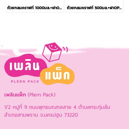
ถ้วยกลมคราฟท์ 1000มล.+ฝาOPS รุ่นECO M
ถ้วยกลมคราฟท์ 500มล.+ฝาOPS รุ่นECO XS
เพลินแพ็ก
(Plern Pack)
1/2 หมู่ที่ 9 ถนนพุทธมณฑลสาย 4 ตำบลกระทุ่มล้ม
อำเภอสามพราน จ.นครปฐม 73220