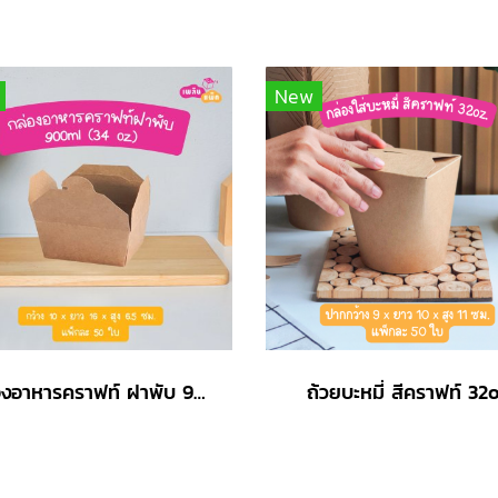
New
กล่องอาหารคราฟท์ ฝาพับ 900ml (34oz)
ถ้วยบะหมี่ สีคราฟท์ 32