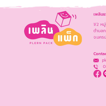
เพลิน
1/2 หม
ตำบลกร
จ.นคร
Contac
ple
0