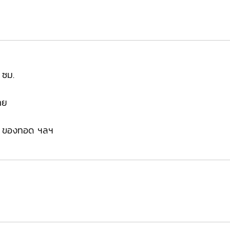
 ซม.
าย
ทอด ของทอด ฯลฯ