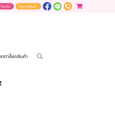
คตตาล็อกสินค้า
z