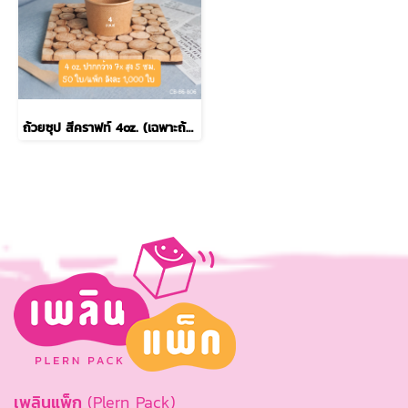
ถ้วยซุป สีคราฟท์ 4oz. (เฉพาะถ้วย)
เพลินแพ็ก
(Plern Pack)