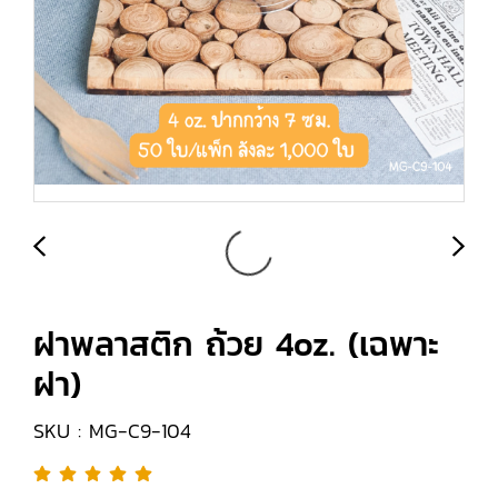
ฝาพลาสติก ถ้วย 4oz. (เฉพาะ
ฝา)
SKU : MG-C9-104