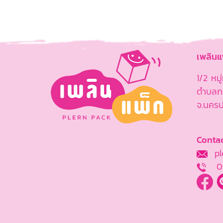
เพลิน
1/2 หม
ตำบลกร
จ.นคร
Contac
ple
0