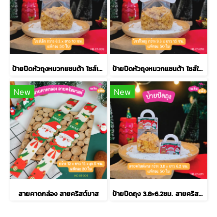
ป้ายปิดหัวถุงหมวกแซนต้า ไซส์เล็ก 6.2×10ซม.
ป้ายปิดหัวถุงหมวกแซนต้า ไซส์ใหญ่
New
New
สายคาดกล่อง ลายคริสต์มาส
ป้ายปิดถุง 3.8×6.2ซม. ลายคริสต์มาส