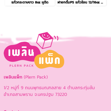
แก้วกระดาษขาว 8oz หูติด
ฝายกดื่มPS แก้วร้อน 12/16oz สีดำ
เพลินแพ็ก
(Plern Pack)
1/2 หมู่ที่ 9 ถนนพุทธมณฑลสาย 4 ตำบลกระทุ่มล้ม
อำเภอสามพราน จ.นครปฐม 73220