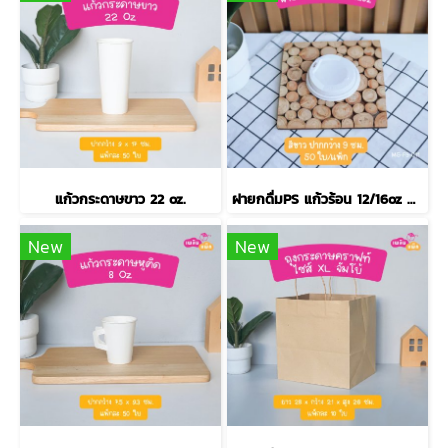
แก้วกระดาษขาว 22 oz.
ฝายกดื่มPS แก้วร้อน 12/16oz สีขาว
New
New