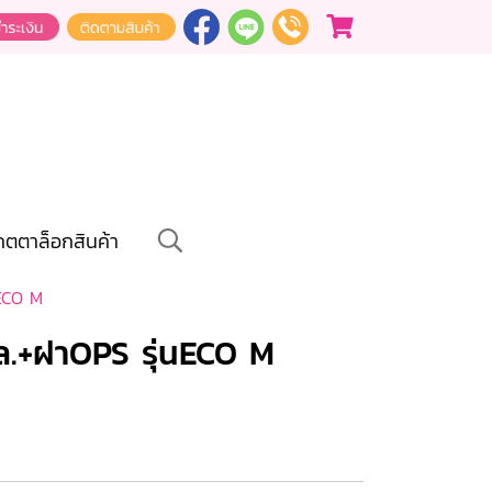
คตตาล็อกสินค้า
ECO M
.+ฝาOPS รุ่นECO M