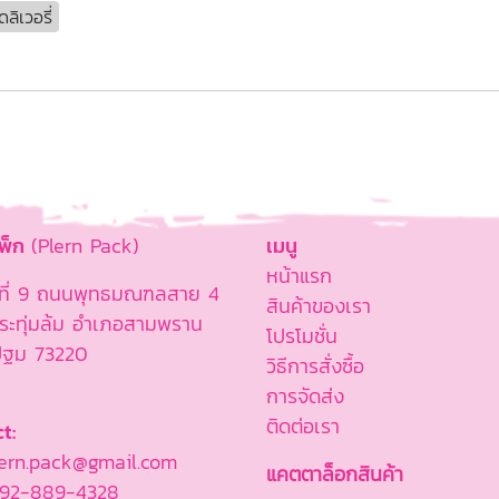
ลิเวอรี่
แพ็ก
(Plern Pack)
เมนู
หน้าแรก
ู่ที่ 9 ถนนพุทธมณฑลสาย 4
สินค้าของเรา
ะทุ่มล้ม อำเภอสามพราน
โปรโมชั่น
ปฐม 73220
วิธีการสั่งซื้อ
การจัดส่ง
ติดต่อเรา
t:
rn.pack@gmail.com
แคตตาล็อกสินค้า
92-889-4328