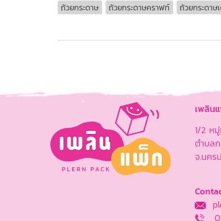
ถ้วยกระดาษ
ถ้วยกระดาษคราฟท์
ถ้วยกระดาษเด
เพลิน
1/2 หม
ตำบลกร
จ.นคร
Contac
ple
0