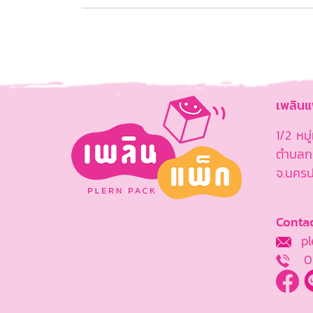
เพลิน
1/2 หม
ตำบลกร
จ.นคร
Contac
ple
0