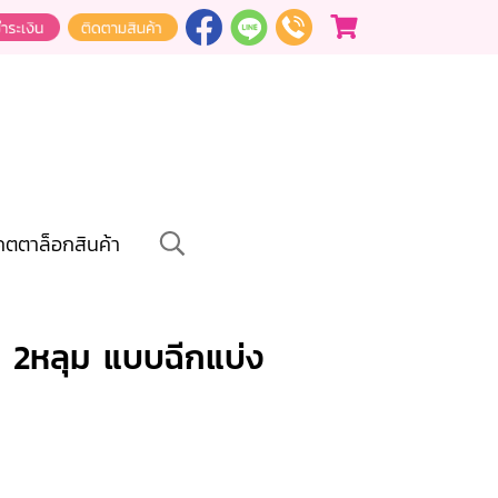
คตตาล็อกสินค้า
ว 2หลุม แบบฉีกแบ่ง