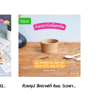
New
ฝากระดาษคราฟท์ ถ้วย 8/12oz. (เฉพาะฝา)
ถ้วยซุป สีคราฟท์ 6oz. (เฉพาะถ้วย)