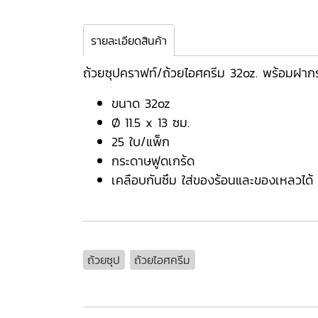
รายละเอียดสินค้า
ถ้วยซุปคราฟท์/ถ้วยไอศครีม 32oz. พร้อมฝา
ขนาด 32oz
Ø 11.5 x 13 ซม.
25 ใบ/แพ็ก
กระดาษฟูดเกร้ด
เคลือบกันซึม ใส่ของร้อนและของเหลวได้
ถ้วยซุป
ถ้วยไอศครีม