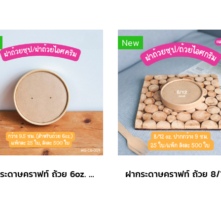
New
ฝากระดาษคราฟท์ ถ้วย 6oz. (เฉพาะฝา)