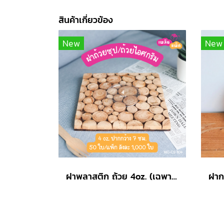
สินค้าเกี่ยวข้อง
New
New
ฝาพลาสติก ถ้วย 4oz. (เฉพาะฝา)