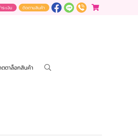
คตตาล็อกสินค้า