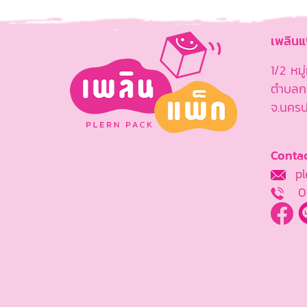
เพลิน
1/2 หม
ตำบลกร
จ.นคร
Contac
ple
0